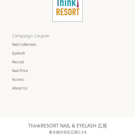
Campaign Coupon
Nail Collection
Eyelash
Recruit
Nail Price
Access
About Us
ThinkRESORT NAIL & EYELASH 広尾
東京都渋谷区広尾5-3-8