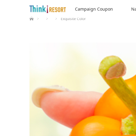
Campaign Coupon
Na
ホーム
Exquisite Color