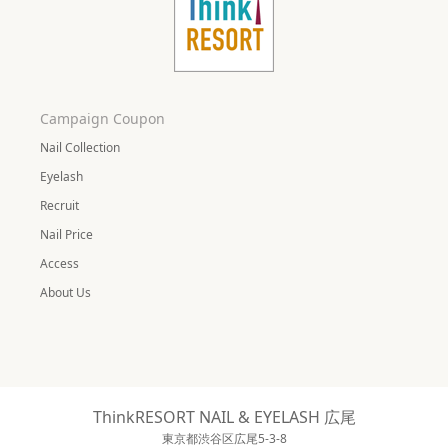
Campaign Coupon
Nail Collection
Eyelash
Recruit
Nail Price
Access
About Us
ThinkRESORT NAIL & EYELASH 広尾
東京都渋谷区広尾5-3-8