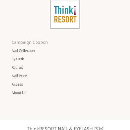
Campaign Coupon
Nail Collection
Eyelash
Recruit
Nail Price
Access
About Us
ThinkRESORT NAIL & EYELASH 広尾