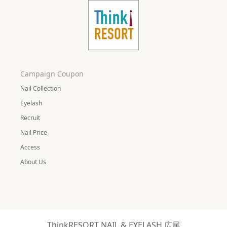
Campaign Coupon
Nail Collection
Eyelash
Recruit
Nail Price
Access
About Us
ThinkRESORT NAIL & EYELASH 広尾