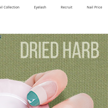
il Collection
Eyelash
Recruit
Nail Price