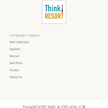
Campaign Coupon
Nail Collection
Eyelash
Recruit
Nail Price
Access
About Us
ThinkRESORT NAIL & EYELASH 広尾