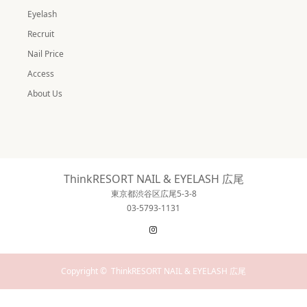
Eyelash
Recruit
Nail Price
Access
About Us
ThinkRESORT NAIL & EYELASH 広尾
東京都渋谷区広尾5-3-8
03-5793-1131
Instagram
Copyright ©
ThinkRESORT NAIL & EYELASH 広尾